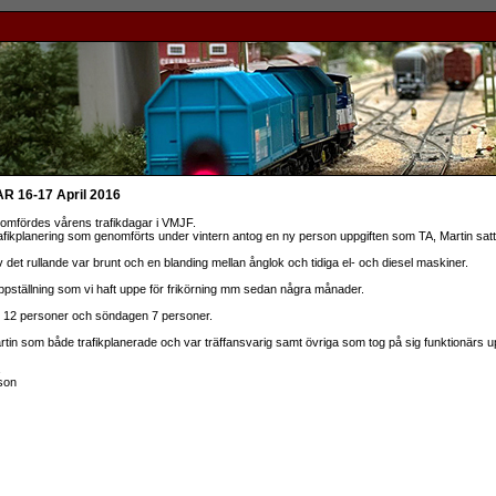
 16-17 April 2016
omfördes vårens trafikdagar i VMJF.
trafikplanering som genomförts under vintern antog en ny person uppgiften som TA, Martin sat
 det rullande var brunt och en blanding mellan ånglok och tidiga el- och diesel maskiner.
pställning som vi haft uppe för frikörning mm sedan några månader.
i 12 personer och söndagen 7 personer.
Martin som både trafikplanerade och var träffansvarig samt övriga som tog på sig funktionärs u
son