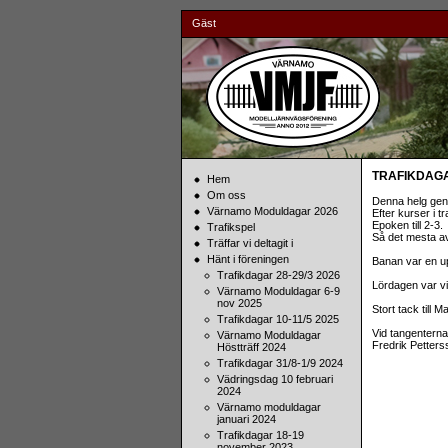
Gäst
TRAFIKDAGAR
Hem
Om oss
Denna helg gen
Värnamo Moduldagar 2026
Efter kurser i 
Epoken till 2-3.
Trafikspel
Så det mesta av
Träffar vi deltagit i
Hänt i föreningen
Banan var en up
Trafikdagar 28-29/3 2026
Lördagen var v
Värnamo Moduldagar 6-9
nov 2025
Stort tack till 
Trafikdagar 10-11/5 2025
Vid tangenterna
Värnamo Moduldagar
Fredrik Petters
Höstträff 2024
Trafikdagar 31/8-1/9 2024
Vädringsdag 10 februari
2024
Värnamo moduldagar
januari 2024
Trafikdagar 18-19
november 2023