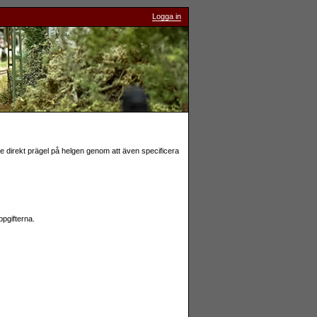
Logga in
te direkt prägel på helgen genom att även specificera
ppgifterna.